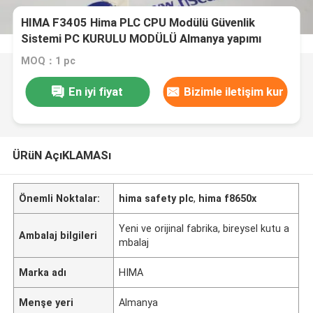
HIMA F3405 Hima PLC CPU Modülü Güvenlik
Sistemi PC KURULU MODÜLÜ Almanya yapımı
MOQ：1 pc
En iyi fiyat
Bizimle iletişim kur
ÜRüN AçıKLAMASı
Önemli Noktalar:
hima safety plc
,
hima f8650x
Yeni ve orijinal fabrika, bireysel kutu a
Ambalaj bilgileri
mbalaj
Marka adı
HIMA
Menşe yeri
Almanya