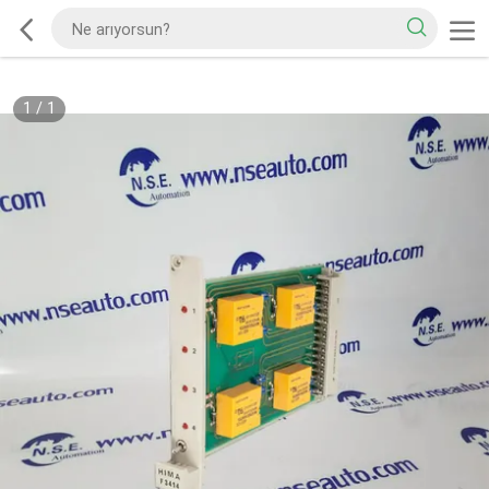
1
/
1