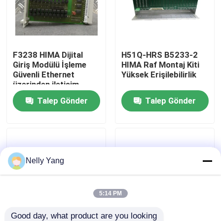
Fabrika turu
F3238 HIMA Dijital
H51Q-HRS B5233-2
Kalite Kontrolü
Giriş Modülü İşleme
HIMA Raf Montaj Kiti
Güvenli Ethernet
Yüksek Erişilebilirlik
üzerinden iletişim
Bizimle İletişim
Talep Gönder
Talep Gönder
Haberler
Bir İndirim İste
Nelly Yang
PLC Yedek Parça
5:14 PM
Bently Nevada Parçaları
Good day, what product are you looking 