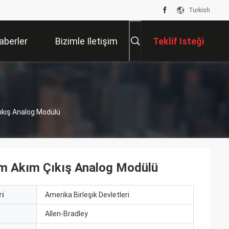
Turkish
aberler
Bizimle Iletişim
Teklif Isteği
Kur
Çıkış Analog Modülü
im Akım Çıkış Analog Modülü
i
Amerika Birleşik Devletleri
ı
Allen-Bradley