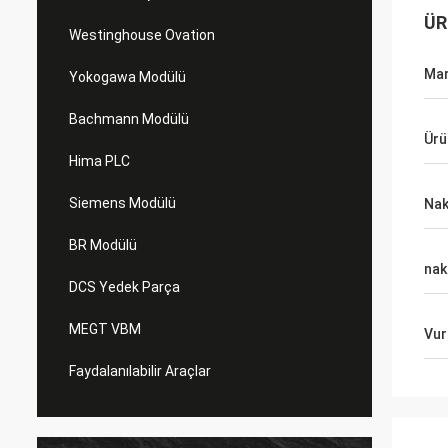
ÜR
Westinghouse Ovation
Ma
Yokogawa Modülü
Bachmann Modülü
Ürü
Hima PLC
Siemens Modülü
Nak
BR Modülü
nak
DCS Yedek Parça
MEGT VBM
Vur
Faydalanılabilir Araçlar