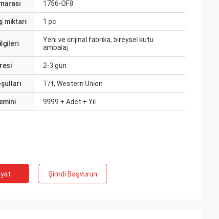
marası
1756-OF8
ş miktarı
1 pc
Yeni ve orijinal fabrika, bireysel kutu
lgileri
ambalaj
resi
2-3 gün
şulları
T/t, Western Union
emini
9999 + Adet + Yıl
iyat
Şimdi Başvurun