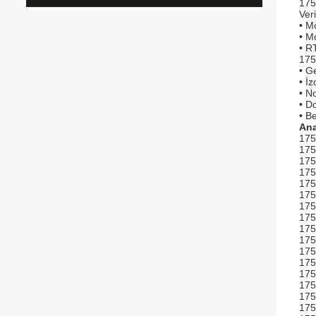
175
Ver
• M
• M
• R
1756
• Ge
• İz
• N
• D
• Be
An
175
175
175
175
175
17
175
175
175
175
175
175
1756
175
175
17