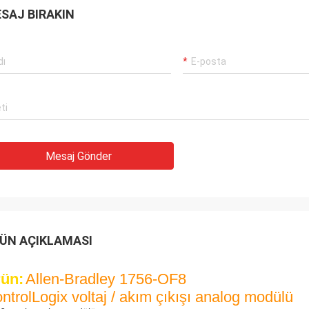
SAJ BIRAKIN
Rahmet
En iyi tedarikçimiz ve arkadaşımız Brown
Limited
Luo, Düşünceli hizmeti için teşekkürler!
ndan mal
Böyle iyi bir şirketle işbirliği yapmaktan
onur duyuyoruz!
Mesaj Gönder
ÜN AÇIKLAMASI
ün:
Allen-Bradley 1756-OF8
ntrolLogix voltaj / akım çıkışı analog modülü