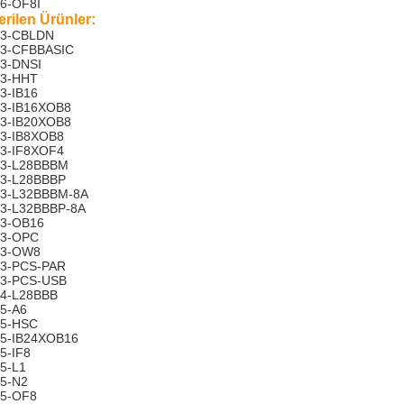
6-OF8I
rilen Ürünler:
53-CBLDN
53-CFBBASIC
3-DNSI
53-HHT
3-IB16
3-IB16XOB8
3-IB20XOB8
3-IB8XOB8
3-IF8XOF4
53-L28BBBM
53-L28BBBP
53-L32BBBM-8A
3-L32BBBP-8A
53-OB16
53-OPC
53-OW8
53-PCS-PAR
53-PCS-USB
4-L28BBB
5-A6
55-HSC
5-IB24XOB16
5-IF8
5-L1
5-N2
55-OF8