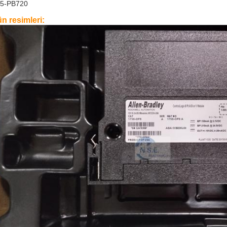
5-PB720
n resimleri: