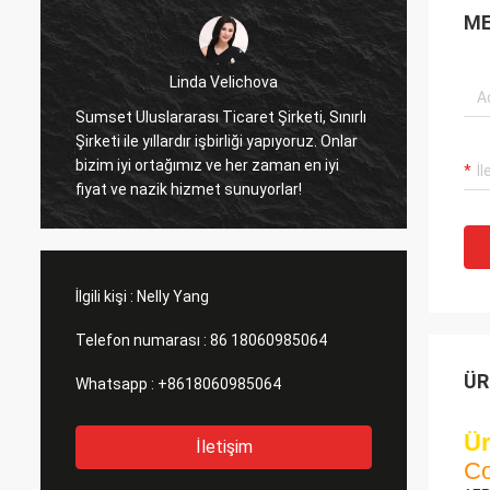
ME
da Velichova
Rameshwar
ı Ticaret Şirketi, Sınırlı
Sumset International Trading Co., 
r işbirliği yapıyoruz. Onlar
şirketi güvenilir bir ortağımızdır, o
z ve her zaman en iyi
ithal ediyoruz.
zmet sunuyorlar!
İlgili kişi :
Nelly Yang
Telefon numarası :
86 18060985064
ÜR
Whatsapp :
+8618060985064
Ür
İletişim
Co