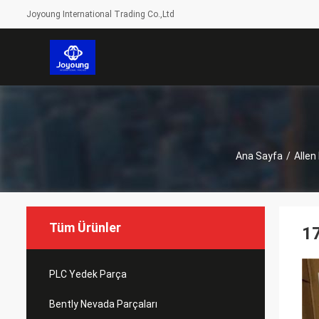
Joyoung International Trading Co.,Ltd
Ana Sayfa
/
Allen
Tüm Ürünler
17
PLC Yedek Parça
Bently Nevada Parçaları