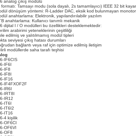
6 analog çıkış modülü
i formatı: Tamsayı modu (sola dayalı, 2s tamamlayıcı) IEEE 32 bit kaya
odül dönüşüm yöntemi: R-Ladder DAC, eksik kod bulunmayan monoton
odül anahtarlama: Elektronik, yapılandırılabilir yazılım
TB anahtarlama: Kullanıcı tanımlı mekanik
 dijital I / O modülleri bu özellikleri desteklemektedir:
rilim arabirimi yeteneklerinin çeşitliliği
ole edilmiş ve yalıtılmamış modül tipleri
okta seviyesi çıkış hatası durumları
oğrudan bağlantı veya raf için optimize edilmiş iletişim
lirli modüllerde saha tarafı teşhisi
alog
6-IF6CIS
6-IF6I
6-IF8
6-IF8I
6-IF16
56-IF4FXOF2F
6-IR6I
6-IRT8I
6-IR12
6-IT6I
6-IT6I2
6-IT16
-4 kişilik
6-OF6CI
6-OF6VI
56-OF8