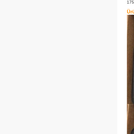
175
Ürü