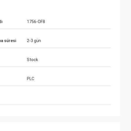
dı
1756-OF8
a süresi
2-3 gün
Stock
PLC