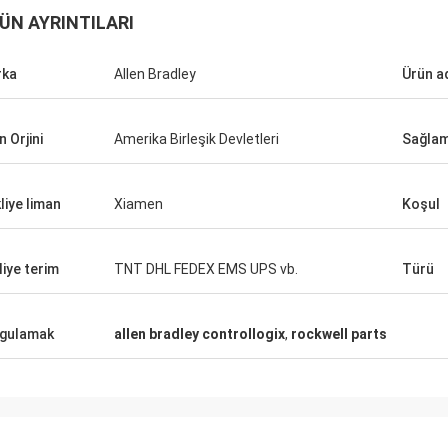
ÜN AYRINTILARI
rka
Allen Bradley
Ürün a
n Orjini
Amerika Birleşik Devletleri
Sağlam
liye liman
Xiamen
Koşul
liye terim
TNT DHL FEDEX EMS UPS vb.
Türü
gulamak
allen bradley controllogix
,
rockwell parts