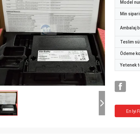
Model nu
Min sipari
Ambalaj bi
Teslim sü
Ödeme ko
Yetenek t
En Iyi F