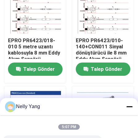
Fabrika turu
Kalite Kontrolü
EPRO PR6423/018-
EPRO PR6423/010-
010 5 metre uzantı
140+CON011 Sinyal
kablosuyla 8 mm Eddy
dönüştürücü ile 8 mm
Bizimle İletişim
Akım Sensörü
Eddy Akım Sensörü
Talep Gönder
Talep Gönder
Haberler
Bir İndirim İste
Nelly Yang
PLC Yedek Parça
5:07 PM
Bently Nevada Parçaları