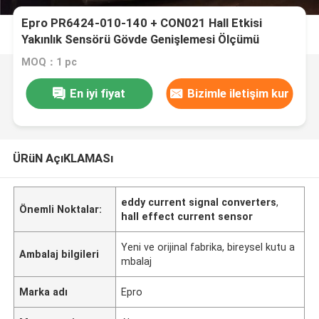
Epro PR6424-010-140 + CON021 Hall Etkisi
Yakınlık Sensörü Gövde Genişlemesi Ölçümü
MOQ：1 pc
En iyi fiyat
Bizimle iletişim kur
ÜRüN AçıKLAMASı
eddy current signal converters
,
Önemli Noktalar:
hall effect current sensor
Yeni ve orijinal fabrika, bireysel kutu a
Ambalaj bilgileri
mbalaj
Marka adı
Epro