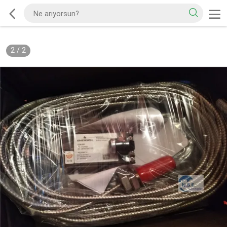
2
/
2