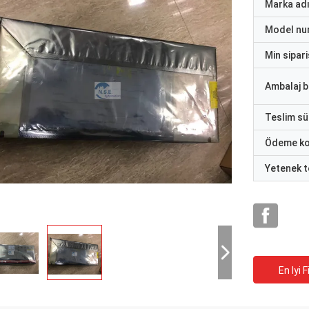
Marka ad
Model nu
Min sipari
Ambalaj bi
Teslim sü
Ödeme ko
Yetenek t
En Iyi F