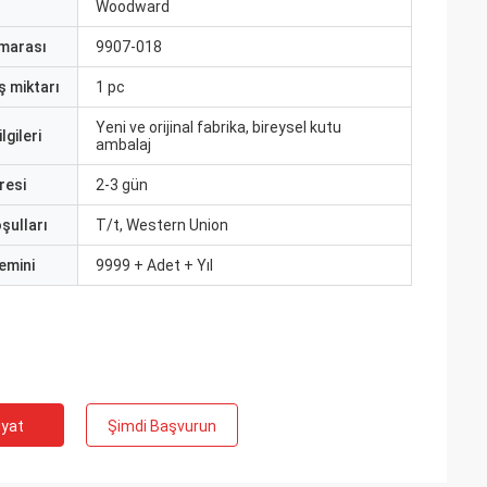
ı
Woodward
marası
9907-018
ş miktarı
1 pc
Yeni ve orijinal fabrika, bireysel kutu
lgileri
ambalaj
resi
2-3 gün
şulları
T/t, Western Union
emini
9999 + Adet + Yıl
iyat
Şimdi Başvurun