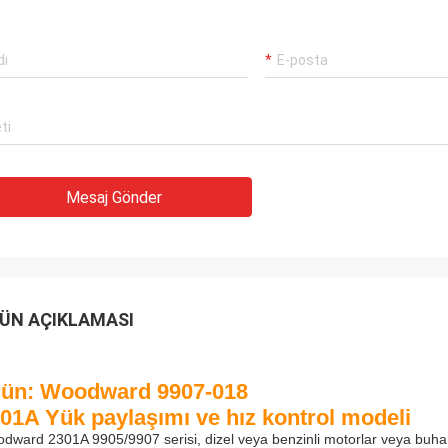
Rahmet
Rameshwar
En iyi tedarikçimiz ve arka
ternational Trading Co., Limited
Luo, Düşünceli hizmeti için 
venilir bir ortağımızdır, ondan mal
Böyle iyi bir şirketle işbirli
oruz.
onur duyuyoruz!
Mesaj Gönder
ÜN AÇIKLAMASI
ün: Woodward 9907-018
01A Yük paylaşımı ve hız kontrol modeli
dward 2301A 9905/9907 serisi, dizel veya benzinli motorlar veya buhar v