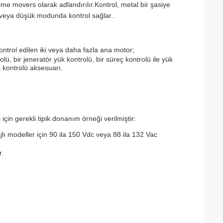
me movers olarak adlandırılır.Kontrol, metal bir şasiye
n veya düşük modunda kontrol sağlar..
ntrol edilen iki veya daha fazla ana motor;
olü, bir jeneratör yük kontrolü, bir süreç kontrolü ile yük
 kontrolü aksesuarı.
çin gerekli tipik donanım örneği verilmiştir:
ajlı modeller için 90 ila 150 Vdc veya 88 ila 132 Vac
r.