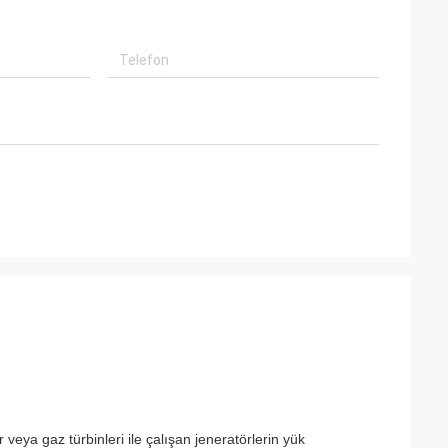
daşımız Brown
teşekkürler!
ği yapmaktan
eya gaz türbinleri ile çalışan jeneratörlerin yük