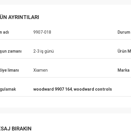
ÜN AYRINTILARI
n adı
9907-018
Durum
şun zamanı
2-3 iş günü
Ürün M
liye limanı
Xiamen
Marka
gulamak
woodward 9907 164
,
woodward controls
SAJ BIRAKIN