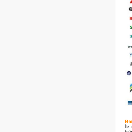
Ben
İlet
E-p