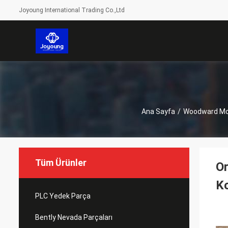
Joyoung International Trading Co.,Ltd
Ana Sayfa
/
Woodward Mo
Tüm Ürünler
O
Ko
PLC Yedek Parça
Bently Nevada Parçaları