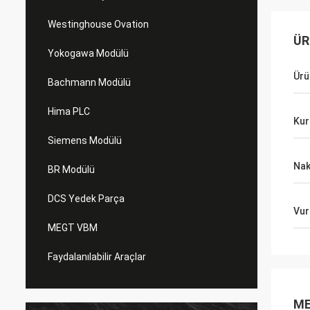
Westinghouse Ovation
ÜR
Yokogawa Modülü
Ürü
Bachmann Modülü
Hima PLC
Kur
Siemens Modülü
Nak
BR Modülü
DCS Yedek Parça
Vur
MEGT VBM
Faydalanılabilir Araçlar
ME