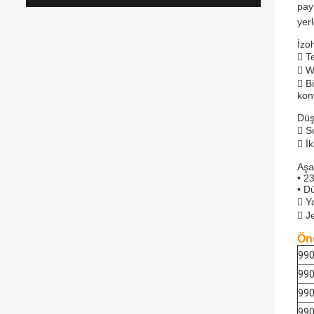
pay
yer
İzoh
 Te
 W
 Bi
kon
Düş
 S
 İ
Aşa
• 2
• D
 Y
 J
Öne
990
990
990
990