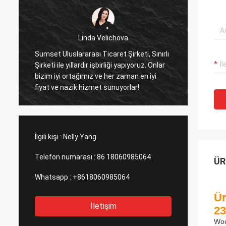
Linda Velichova
Sumset Uluslararası Ticaret Şirketi, Sınırlı
Sumset In
Şirketi ile yıllardır işbirliği yapıyoruz. Onlar
şirketi gü
bizim iyi ortağımız ve her zaman en iyi
ithal ediy
fiyat ve nazik hizmet sunuyorlar!
İlgili kişi :
Nelly Yang
Telefon numarası :
86 18060985064
ÜR
Whatsapp :
+8618060985064
Ür
İletişim
23
Woo