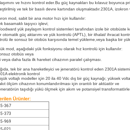
laşımını ve hızını kontrol eder.Bu güç kaynakları bu kılavuz boyunca pri
leştirilmiş ve tek bir basılı devre kartından oluşmaktadır.2301A, izokro
ron mod, sabit bir ana motor hızı için kullanılır:
k basamaklı taşıyıcı işlevi;
oodward yük paylaşım kontrol sistemleri tarafından izole bir otobüste ko
r otomatik güç aktarımı ve yük kontrolü (APTL), bir ithalat/ ihracat kontr
trolü ile sonsuz bir otobüs karşısında temel yükleme,veya başka bir yük
ük mod, aşağıdaki yük fonksiyonu olarak hız kontrolü için kullanılır:
onsuz otobüs veya
ki veya daha fazla ilk hareket cihazının paralel çalışması.
ğıda, tek bir ana hareketleyici ve jeneratörü kontrol eden 2301A sistemi i
301A elektronik kontrol
üşük voltajlı modeller için 20 ila 40 Vdc dış bir güç kaynağı; yüksek volt
akıt ölçüm cihazının konumlandırılması için orantılı bir aktüatör ve
eneratörün taşıdığı yükü ölçmek için akım ve potansiyel transformatörle
rilen Ürünler:
5-367
5-373
5-969
5-021