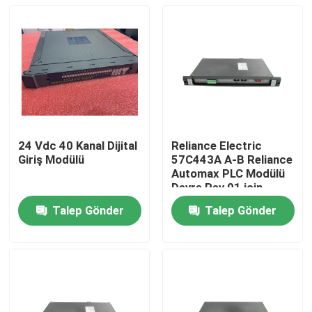
24 Vdc 40 Kanal Dijital
Reliance Electric
Giriş Modülü
57C443A A-B Reliance
Automax PLC Modülü
Devre Rev 01 için
Uzaktan Giriş / Çıkış
Talep Gönder
Talep Gönder
Tarayıcısı
Evde
Ürün
Hakkımızda