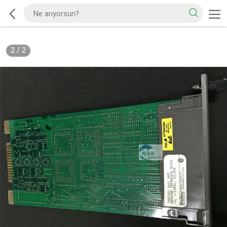
2
/
2