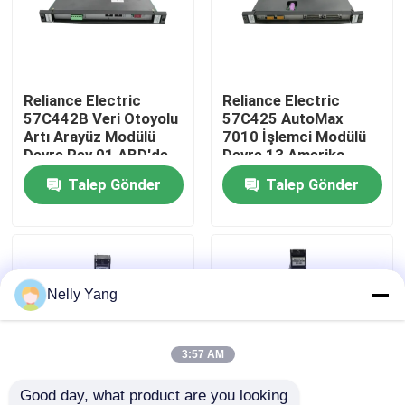
Fabrika turu
Reliance Electric
Reliance Electric
Kalite Kontrolü
57C442B Veri Otoyolu
57C425 AutoMax
Artı Arayüz Modülü
7010 İşlemci Modülü
Devre Rev 01 ABD'de
Devre 13 Amerika
Bizimle İletişim
Yapılmış
Birleşik Devletleri'nde
Talep Gönder
Talep Gönder
yapıldı Gönderilemeye
hazır
Haberler
Bir İndirim İste
Nelly Yang
PLC Yedek Parça
3:57 AM
Bently Nevada Parçaları
Good day, what product are you looking 