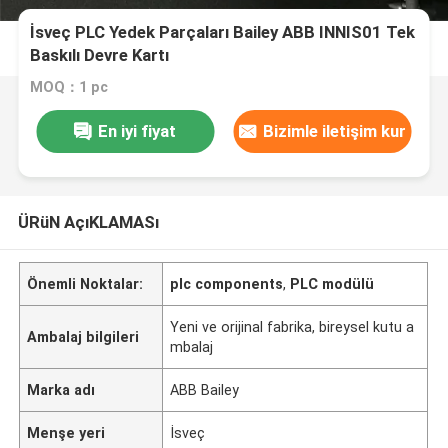
İsveç PLC Yedek Parçaları Bailey ABB INNIS01 Tek
Baskılı Devre Kartı
MOQ：1 pc
En iyi fiyat
Bizimle iletişim kur
ÜRüN AçıKLAMASı
Önemli Noktalar:
plc components
,
PLC modülü
Yeni ve orijinal fabrika, bireysel kutu a
Ambalaj bilgileri
mbalaj
Marka adı
ABB Bailey
Menşe yeri
İsveç