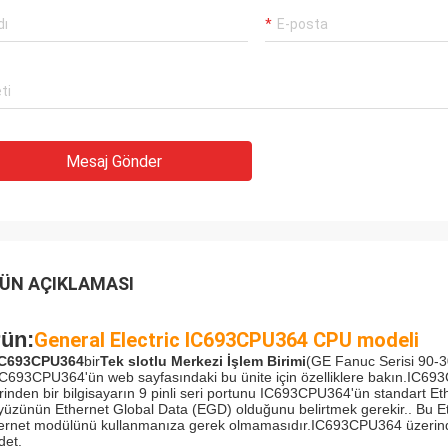
Rahme
Rameshwar
En iyi tedarikçimiz ve a
 International Trading Co., Limited
Luo, Düşünceli hizmeti iç
 güvenilir bir ortağımızdır, ondan mal
Böyle iyi bir şirketle işbi
Mesaj Gönder
diyoruz.
onur duyuyoruz!
ÜN AÇIKLAMASI
ün:
General Electric IC693CPU364 CPU modeli
IC693CPU364
bir
Tek slotlu Merkezi İşlem Birimi
(GE Fanuc Serisi 90-30
.IC693CPU364'ün web sayfasındaki bu ünite için özelliklere bakın.IC6
rinden bir bilgisayarın 9 pinli seri portunu IC693CPU364'ün standart
yüzünün Ethernet Global Data (EGD) olduğunu belirtmek gerekir.. Bu Et
ernet modülünü kullanmanıza gerek olmamasıdır.IC693CPU364 üzerinde 
det.