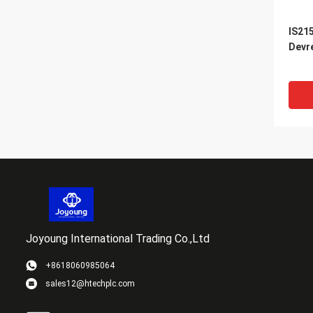
IS21
Devr
Joyoung International Trading Co.,Ltd
+8618060985064
sales12@htechplc.com
Gener
IS20