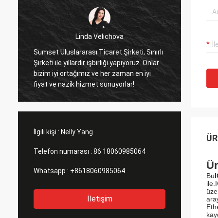
Linda Velichova
Sumset Uluslararası Ticaret Şirketi, Sınırlı
Sumset
Şirketi ile yıllardır işbirliği yapıyoruz. Onlar
şirketi
bizim iyi ortağımız ve her zaman en iyi
ithal e
fiyat ve nazik hizmet sunuyorlar!
İlgili kişi :
Nelly Yang
ÜR
Telefon numarası :
86 18060985064
Ür
Whatsapp :
+8618060985064
Bu
ile
üze
İletişim
ara
Eth
kay