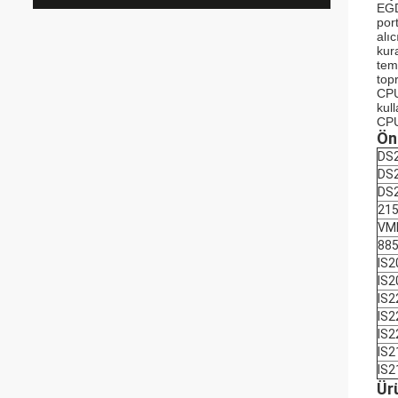
EGD
port
alıc
kur
tem
top
CPU
kul
CPU
Ön
DS
DS
DS
21
VM
88
IS
IS
IS2
IS
IS
IS
IS
Ür