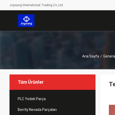
Joyoung International Trading Co.,Ltd
Ana Sayfa
/
General
Tüm Ürünler
Te
PLC Yedek Parça
Bently Nevada Parçaları