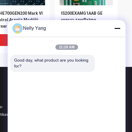
HE700GEN200 Mark VI
IS200EXAMG1AAB GE
trol Arayüz Modülü
uyarıcı zayıflatma
rner
modülü
Nelly Yang
En Iyi Fiyat
En Iyi Fiyat
11:18 AM
Good day, what product are you looking 
for?
Ürünler
PLC Yedek Parça
Bently Nevada Parçaları
sı
ABB Modülü
itikası
Tüm Kategoriler
eral Electric
IS215UCVGH1A General
215UCVGM06A Mark VI
Electric PLC UCV