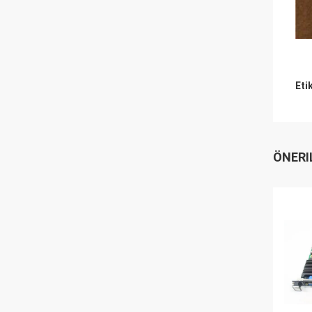
Eti
ÖNERI