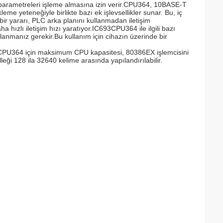
rametreleri işleme almasına izin verir.CPU364, 10BASE-T
leme yeteneğiyle birlikte bazı ek işlevsellikler sunar. Bu, iç
r bir yararı, PLC arka planını kullanmadan iletişim
a hızlı iletişim hızı yaratıyor.IC693CPU364 ile ilgili bazı
nmanız gerekir.Bu kullanım için cihazın üzerinde bir
PU364 için maksimum CPU kapasitesi, 80386EX işlemcisini
leği 128 ila 32640 kelime arasında yapılandırılabilir.