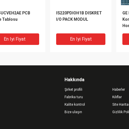
5UCVEH2AE PCB
IS220PDIOH1B DISKRET
GE 
e Tablosu
I/O PACK MODUL
Kon
Ho
En Iyi Fiyat
En Iyi Fiyat
Hakkında
Şirket profili
Haberler
Fabrika turu
Kılıflar
Kalite kontrol
Site Harita
Bize ulaşın
Gizlilik Pol
al Electric
DS200SIOBH1A General
Gen
0DAMDG1A GE Mark
Electric PLC GE I O
IS