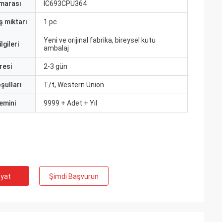
marası
IC693CPU364
ş miktarı
1 pc
Yeni ve orijinal fabrika, bireysel kutu
lgileri
ambalaj
resi
2-3 gün
şulları
T/t, Western Union
emini
9999 + Adet + Yıl
iyat
Şimdi Başvurun