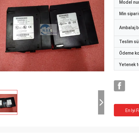
Model nu
Min sipari
Ambalaj bi
Teslim sü
Ödeme ko
Yetenek t
En Iyi F