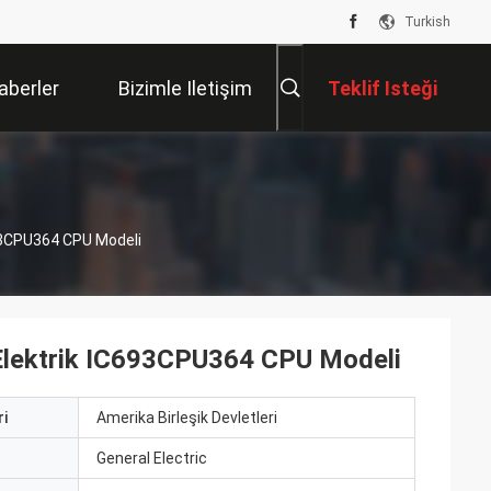
Turkish
aberler
Bizimle Iletişim
Teklif Isteği
Kur
693CPU364 CPU Modeli
 Elektrik IC693CPU364 CPU Modeli
i
Amerika Birleşik Devletleri
ı
General Electric