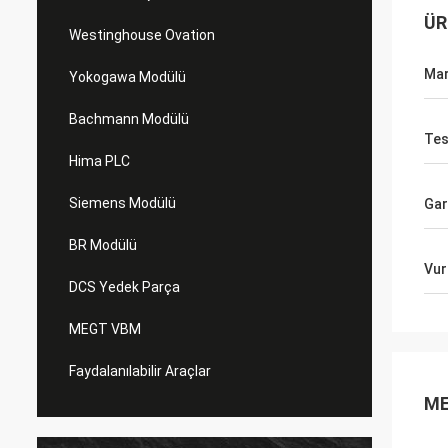
ÜR
Westinghouse Ovation
Ma
Yokogawa Modülü
Bachmann Modülü
Tes
Hima PLC
Siemens Modülü
Gar
BR Modülü
Vur
DCS Yedek Parça
MEGT VBM
Faydalanılabilir Araçlar
ME