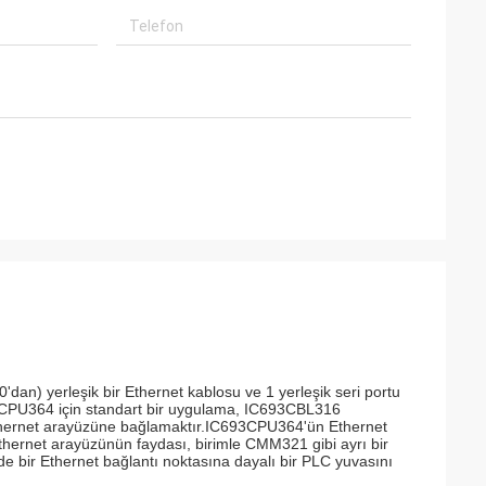
t
rkadaşımız Brown
in teşekkürler!
rliği yapmaktan
'dan) yerleşik bir Ethernet kablosu ve 1 yerleşik seri portu
93CPU364 için standart bir uygulama, IC693CBL316
 Ethernet arayüzüne bağlamaktır.IC693CPU364'ün Ethernet
hernet arayüzünün faydası, birimle CMM321 gibi ayrı bir
bir Ethernet bağlantı noktasına dayalı bir PLC yuvasını