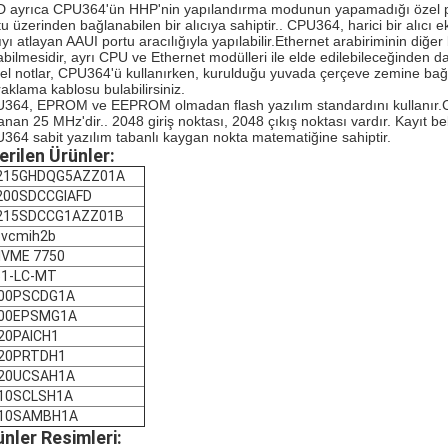
 ayrıca CPU364'ün HHP'nin yapılandırma modunun yapamadığı özel pa
u üzerinden bağlanabilen bir alıcıya sahiptir.. CPU364, harici bir alıcı ek
ıyı atlayan AAUI portu aracılığıyla yapılabilir.Ethernet arabiriminin diğe
abilmesidir, ayrı CPU ve Ethernet modülleri ile elde edilebileceğinden dah
el notlar, CPU364'ü kullanırken, kurulduğu yuvada çerçeve zemine bağla
raklama kablosu bulabilirsiniz.
364, EPROM ve EEPROM olmadan flash yazılım standardını kullanır.C
lanan 25 MHz'dir.. 2048 giriş noktası, 2048 çıkış noktası vardır. Kayıt bel
364 sabit yazılım tabanlı kaygan nokta matematiğine sahiptir.
erilen Ürünler:
215GHDQG5AZZ01A
200SDCCGIAFD
215SDCCG1AZZ01B
5vcmih2b
IVME 7750
51-LC-MT
200PSCDG1A
200EPSMG1A
20PAICH1
220PRTDH1
220UCSAH1A
210SCLSH1A
210SAMBH1A
ünler Resimleri: