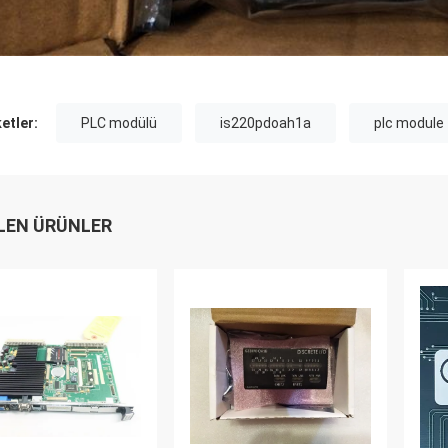
ketler:
PLC modülü
is220pdoah1a
plc module
LEN ÜRÜNLER